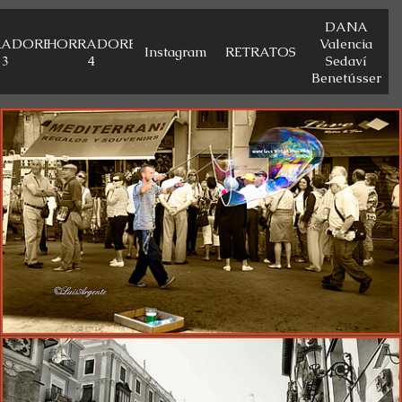
DANA
RADORES
CHORRADORES
Valencia
Instagram
RETRATOS
3
4
Sedaví
Benetússer