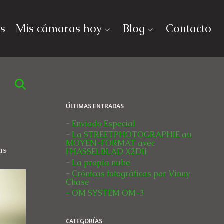
as
Mis cámaras hoy
Blog
Contacto
ÚLTIMAS ENTRADAS
- Enviado Especial
- La STREETPHOTOGRAPHIE au
MOYEN-FORMAT avec
as
l'HASSELBLAD X2DII
- La propia nube
- Crónicas fotográficas por Vinny
Chase
- OM SYSTEM OM-3
CATEGORÍAS