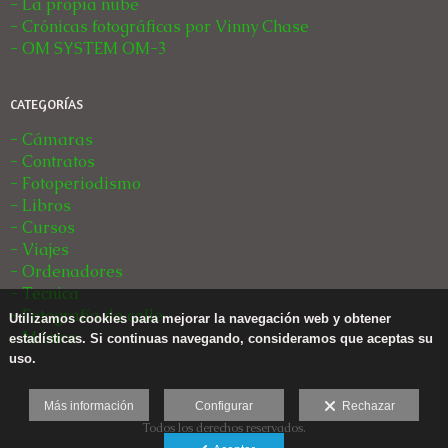
- La propia nube
- Crónicas fotográficas por Vinny Chase
- OM SYSTEM OM-3
CATEGORÍAS
- Cámaras
- Contratos
- Fotoperiodismo
- Libros
- Cursos
- Viajes
- Ordenadores
- Tecnica
- Fotografía de calle
Utilizamos cookies para mejorar la navegación web y obtener
- Música
estadísticas. Si continuas navegando, consideramos que aceptas su
uso.
Más información
Configurar
Rechazar
Todos los derechos reservados.