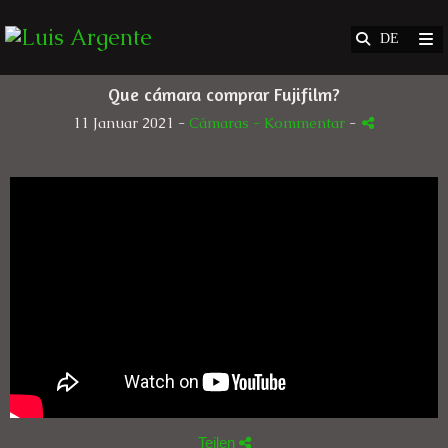
Que cámara comprar Fujifilm?
11 Januar 2021 -
Cámaras
- Kommentar
-
Teilen