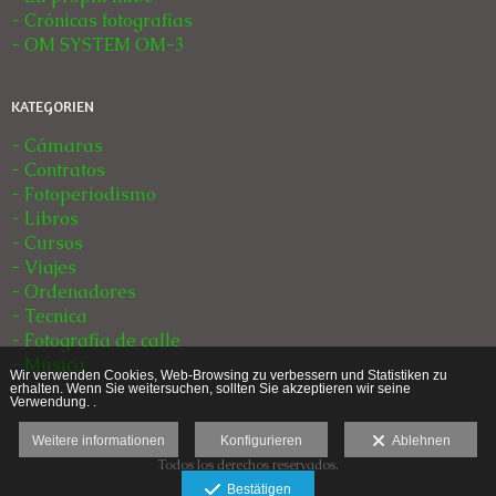
- Crónicas fotografías
- OM SYSTEM OM-3
KATEGORIEN
- Cámaras
- Contratos
- Fotoperiodismo
- Libros
- Cursos
- Viajes
- Ordenadores
- Tecnica
- Fotografía de calle
- Música
Wir verwenden Cookies, Web-Browsing zu verbessern und Statistiken zu
erhalten. Wenn Sie weitersuchen, sollten Sie akzeptieren wir seine
Verwendung. .
Weitere informationen
Konfigurieren
Ablehnen
Todos los derechos reservados.
Haftungsausschluss
Bestätigen