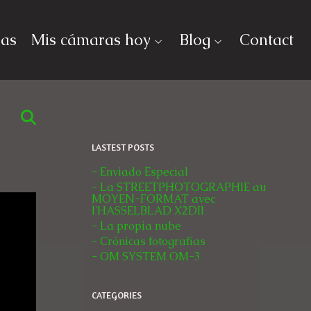
ias
Mis cámaras hoy
Blog
Contact
LASTEST POSTS
- Enviado Especial
- La STREETPHOTOGRAPHIE au
MOYEN-FORMAT avec
l'HASSELBLAD X2DII
- La propia nube
- Crónicas fotografías
- OM SYSTEM OM-3
CATEGORIES