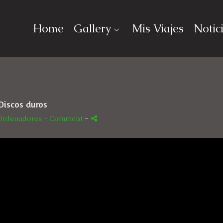
Home
Gallery
Mis Viajes
Notic
Discos duros
Ordenadores
- Comment
-